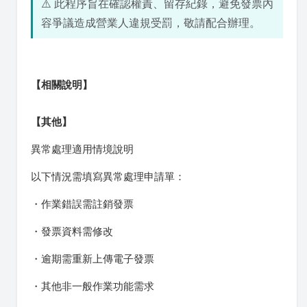
⚠️ 此程序旨在確認權責、留存紀錄，避免發票內
容爭議造成營業人違規受罰，敬請配合辦理。
【相關說明】
【其他】
異常處理適用情境說明
以下情況需填寫異常處理申請單：
・作業錯誤需註銷發票
・發票資料需修改
・逾期需重新上傳電子發票
・其他非一般作業功能需求