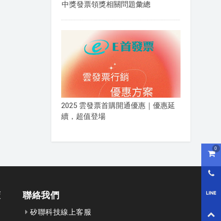
中獎發票領獎相關問題彙總
2025 雲發票首購開通優惠｜優惠延
續，超值登場
0
購物
0800
策
聯絡我們
LI
矽聯科技線上客服
回到