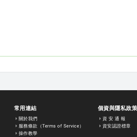
常用連結
個資與隱私政
關於我們
資 安 通 報
服務條款（Terms of Service）
資安認證標章
操作教學