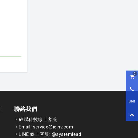
0
購物
0800
LI
策
聯絡我們
回到
矽聯科技線上客服
Email: service@ieinv.com
LINE 線上客服: @systemlead