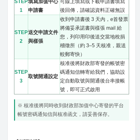
STEP
填寫加值中心
可線上填寫或下載申請書填寫
1
申請書
後回傳，請確認資料正確無誤
收到申請書後 3 天內，e首發票
將備妥承諾書與樣張 mail 給
STEP
送交申請文件
您，列印用印後送交當地稅捐
2
與樣張
稽徵所（約 3–5 天核准，親送
較郵寄快）
核准後將財政部寄發的帳號密
STEP
碼通知信轉寄給我們，協助設
取號開通設定
3
定自動取號與開通後台串接帳
號，即可正式啟用
※ 核准後將同時收到財政部加值中心寄發的平台
帳號密碼通知信與核准函文，請妥善保存。