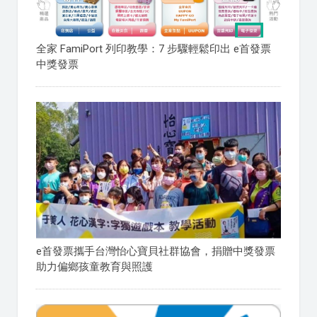
全家 FamiPort 列印教學：7 步驟輕鬆印出 e首發票
中獎發票
e首發票攜手台灣怡心寶貝社群協會，捐贈中獎發票
助力偏鄉孩童教育與照護