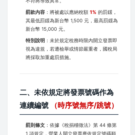
不符將導致異常。
罰款內容
：將被處以應納稅額
1%
的罰鍰，
其最低罰鍰為新台幣 1,500 元，最高罰鍰為
新台幣 15,000 元。
特別說明
：未於規定稅務時限內開立發票即
視為違規，若遭檢舉或情節嚴重者，國稅局
將採取加重處罰措施。
二、未依規定將發票號碼作為
連續編號
（時序號無序/跳號）
罰則條文
：依據《稅捐稽徵法》第 44 條第
1 項規定，營業人開立發票應依規定號碼順