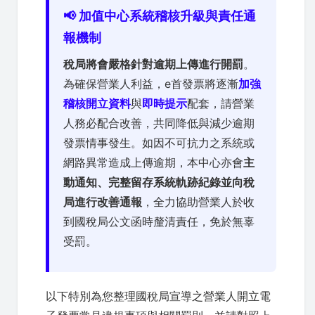
📢 加值中心系統稽核升級與責任通
報機制
稅局將會嚴格針對逾期上傳進行開罰
。
為確保營業人利益，e首發票將逐漸
加強
稽核開立資料
與
即時提示
配套，請營業
人務必配合改善，共同降低與減少逾期
發票情事發生。如因不可抗力之系統或
網路異常造成上傳逾期，本中心亦會
主
動通知、完整留存系統軌跡紀錄並向稅
局進行改善通報
，全力協助營業人於收
到國稅局公文函時釐清責任，免於無辜
受罰。
以下特別為您整理國稅局宣導之營業人開立電