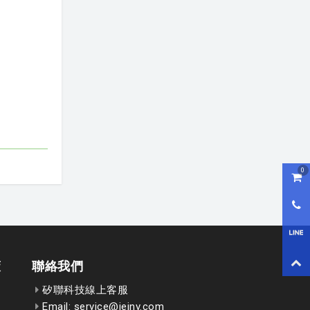
0
購物
0800
LI
回到
策
聯絡我們
矽聯科技線上客服
Email: service@ieinv.com