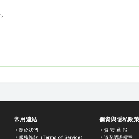
心
常用連結
個資與隱私政
關於我們
資 安 通 報
服務條款（Terms of Service）
資安認證標章