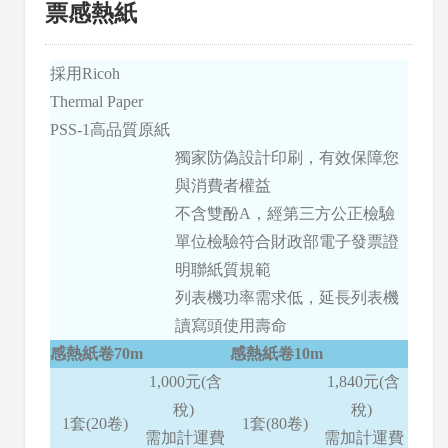
票感熱紙
採用Ricoh
Thermal Paper
PSS-1高品質原紙
獨家防偽設計印刷，有效保障您
與消費者權益
不含雙酚A，經第三方公正檢驗
單位檢驗符合財政部電子發票證
明聯紙質規範
列表機功率需求低，延長列表機
讀寫頭使用壽命
感熱紙卷70m
感熱紙卷10m
1,000元(含
1,840元(含
稅)
稅)
1套(20卷)
1套(80卷)
需加計運費
需加計運費