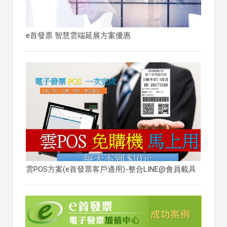
e首發票 智慧雲端延展方案優惠
雲POS方案(e首發票客戶適用)-整合LINE@會員載具