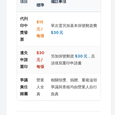
項目
備註事項
標準
代列
$15
印中
單次需另加基本掛號郵資費
元 /
獎發
$30 元
每張
票
遺失
$30
另加掛號郵資
$30 元
，且
申請
元 /
須填寫重印申請書
重印
每張
爭議
營業
相關領獎、捐贈、重複溢領
責任
人全
爭議與查核均由營業人自行
歸屬
責
負責