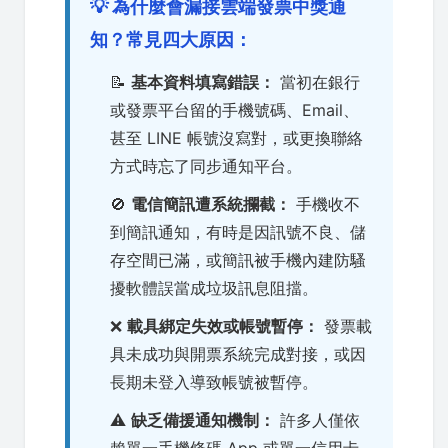
💡 為什麼會漏接雲端發票中獎通
知？常見四大原因：
📝
基本資料填寫錯誤：
當初在銀行
或發票平台留的手機號碼、Email、
甚至 LINE 帳號沒寫對，或更換聯絡
方式時忘了同步通知平台。
🚫
電信簡訊遭系統攔截：
手機收不
到簡訊通知，有時是因訊號不良、儲
存空間已滿，或簡訊被手機內建防騷
擾軟體誤當成垃圾訊息阻擋。
❌
載具綁定失效或帳號暫停：
發票載
具未成功與開票系統完成對接，或因
長期未登入導致帳號被暫停。
⚠️
缺乏備援通知機制：
許多人僅依
賴單一手機條碼 App 或單一信用卡