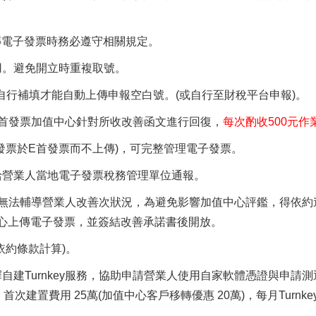
傳電子發票時務必遵守相關規定。
用。避免開立時重複取號。
需自行補填才能自動上傳申報空白號。(或自行至財稅平台申報)。
e首發票加值中心針對所收改善函文進行回復，
每次酌收500元作
子發票於E首發票而不上傳)，可完整管理電子發票。
報給營業人當地電子發票稅務管理單位通報。
我方無法輔導營業人改善次狀況，為避免影響加值中心評鑑，得依約
心上傳電子發票，並簽結改善承諾書後開放。
依約條款計算)。
自建Turnkey服務，協助申請營業人使用自家軟體憑證與申請
首次建置費用 25萬(加值中心客戶移轉優惠 20萬)，每月Turnke