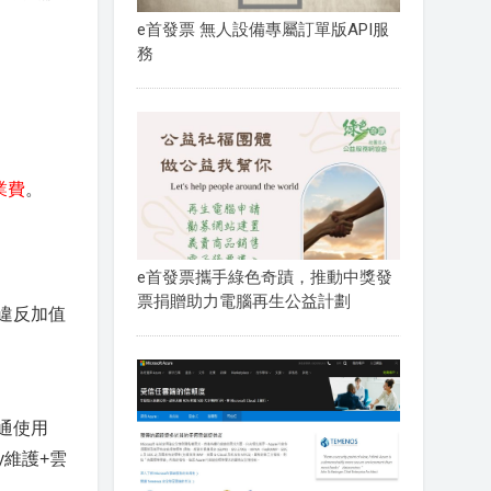
e首發票 無人設備專屬訂單版API服
務
業費
。
e首發票攜手綠色奇蹟，推動中獎發
票捐贈助力電腦再生公益計劃
違反加值
測通使用
y維護+雲