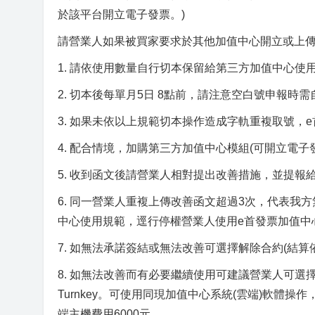
於該平台開立電子發票。)
請營業人如果被買家要求於其他加值中心開立或上
1. 請依使用數量自行切本保留給第三方加值中心使
2. 切本後每單月5日 8點前，請注意空白號申報時
3. 如果未依以上規範切本操作造成字軌重複取號，
4. 配合情境，加購第三方加值中心模組(可開立電
5. 收到函文後請營業人相對提出改善措施，並提
6. 同一營業人重複上傳改善函文超過3次，代表
中心使用規範，逕行停權營業人使用e首發票加值中
7. 如無法承諾簽結或無法改善可選擇解除合約(結算
8. 如無法改善而有必要繼續使用可建議營業人可選擇
Turnkey。可使用同現加值中心系統(雲端)軟體操作，
端主機費用6000元。