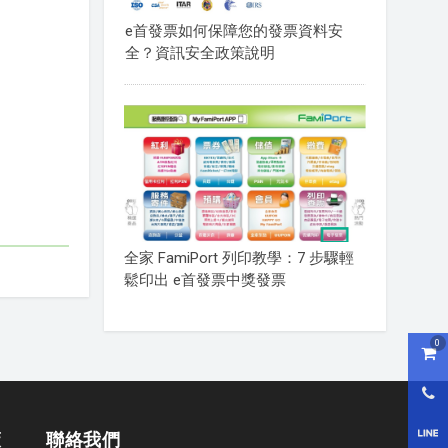
e首發票如何保障您的發票資料安
全？資訊安全政策說明
全家 FamiPort 列印教學：7 步驟輕
鬆印出 e首發票中獎發票
0
購物
0800
LI
策
聯絡我們