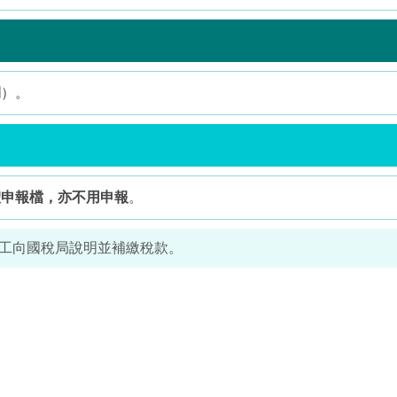
期
）。
體申報檔，亦不用申報
。
須人工向國稅局說明並補繳稅款。