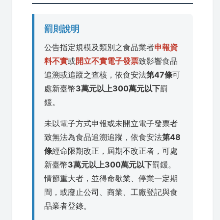
罰則說明
公告指定規模及類別之食品業者
申報資
料不實
或
開立不實電子發票
致影響食品
追溯或追蹤之查核，依食安法
第47條
可
處新臺幣
3萬元以上300萬元以下
罰
鍰。
未以電子方式申報或未開立電子發票者
致無法為食品追溯追蹤，依食安法
第48
條
經命限期改正，屆期不改正者，可處
新臺幣
3萬元以上300萬元以下
罰鍰。
情節重大者，並得命歇業、停業一定期
間，或廢止公司、商業、工廠登記與食
品業者登錄。