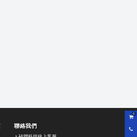
0
購物
策
聯絡我們
0800
矽聯科技線上客服