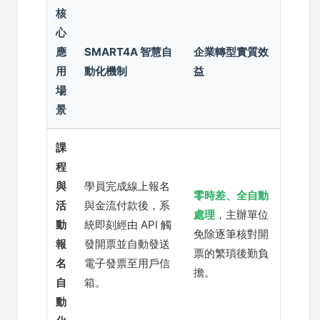
核
心
應
SMART4A 智慧自
企業轉型實質效
用
動化機制
益
場
景
課
程
與
學員完成線上報名
零時差、全自動
活
與金流付款後，系
處理
，主辦單位
動
統即刻經由 API 觸
免除逐筆核對開
報
發開票並自動發送
票的繁瑣後勤負
名
電子發票至用戶信
擔。
自
箱。
動