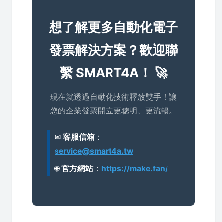
想了解更多自動化電子
發票解決方案？歡迎聯
繫 SMART4A！ 🚀
現在就透過自動化技術釋放雙手！讓
您的企業發票開立更聰明、更流暢。
✉
客服信箱
：
service@smart4a.tw
🌐
官方網站
：
https://make.fan/