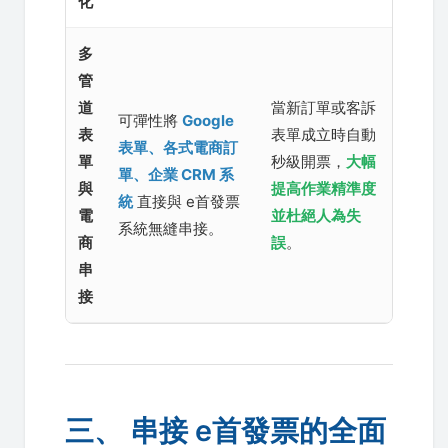
化
多
管
道
當新訂單或客訴
可彈性將
Google
表
表單成立時自動
表單、各式電商訂
單
秒級開票，
大幅
單、企業 CRM 系
與
提高作業精準度
統
直接與 e首發票
電
並杜絕人為失
系統無縫串接。
商
誤
。
串
接
三、 串接 e首發票的全面