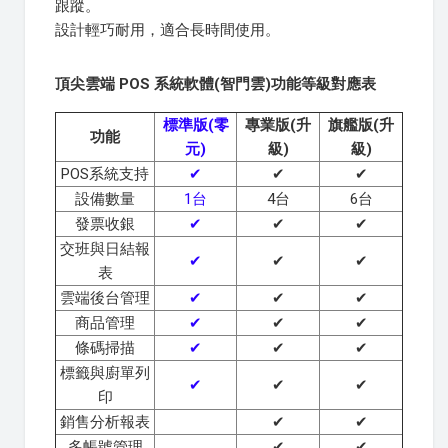
跟蹤。
設計輕巧耐用，適合長時間使用。
頂尖雲端 POS 系統軟體(智門雲)功能等級對應表
標準版(零
專業版(升
旗艦版(升
功能
元)
級)
級)
POS系統支持
✔
✔
✔
設備數量
1台
4台
6台
發票收銀
✔
✔
✔
交班與日結報
✔
✔
✔
表
雲端後台管理
✔
✔
✔
商品管理
✔
✔
✔
條碼掃描
✔
✔
✔
標籤與廚單列
✔
✔
✔
印
銷售分析報表
✔
✔
多帳號管理
✔
✔