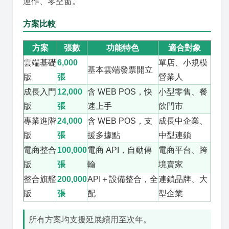
運作、零空窗。
方案比較
方案
張數
功能特色
適合對象
雲端基礎
6,000
單店、小規模
基本雲端發票開立
版
張
營業人
成長入門
12,000
含 WEB POS，快
小型零售、餐
版
張
速上手
飲門市
專業進階
24,000
含 WEB POS，支
成長中企業、
版
張
援多據點
中型連鎖
電商整合
100,000
電商 API，自動傳
電商平台、跨
版
張
輸
境賣家
整合旗艦
200,000
API＋設備整合，全
連鎖品牌、大
版
張
配
型企業
所有方案均支援延展續用至次年。