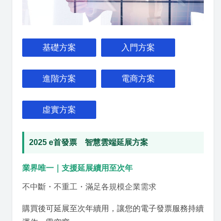
基礎方案
入門方案
進階方案
電商方案
虛實方案
2025 e首發票 智慧雲端延展方案
業界唯一｜支援延展續用至次年
不中斷・不重工・滿足各規模企業需求
購買後可延展至次年續用，讓您的電子發票服務持續