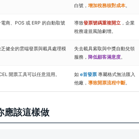
白號，
增加稅務核對成本
。
商、POS 或 ERP 的自動取號
導致
發票號碼重複開立
，企業
稅務違規風險劇增。
缺乏健全的雲端發票與載具處理模
失去載具索取與中獎自動兌領
服務，
降低顧客滿意度
。
XCEL 開票工具可以任意混用。
如
e首發票
專屬格式無法匯入
他廠，
導致開票流程中斷
。
你應該這樣做