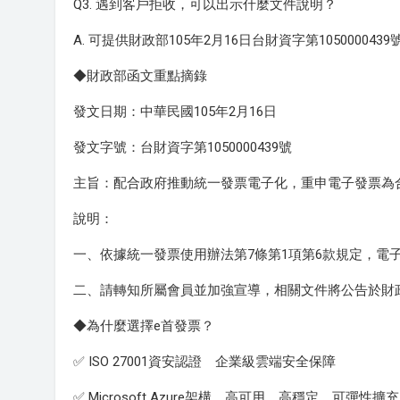
Q3. 遇到客戶拒收，可以出示什麼文件說明？
A. 可提供財政部105年2月16日台財資字第1050000
◆財政部函文重點摘錄
發文日期：中華民國105年2月16日
發文字號：台財資字第1050000439號
主旨：配合政府推動統一發票電子化，重申電子發票為
說明：
一、依據統一發票使用辦法第7條第1項第6款規定，電
二、請轉知所屬會員並加強宣導，相關文件將公告於財
◆為什麼選擇e首發票？
✅ ISO 27001資安認證 企業級雲端安全保障
✅ Microsoft Azure架構 高可用、高穩定、可彈性擴充