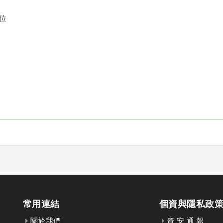
到位
常用連結
個資與隱私政
關於我們
資 安 通 報