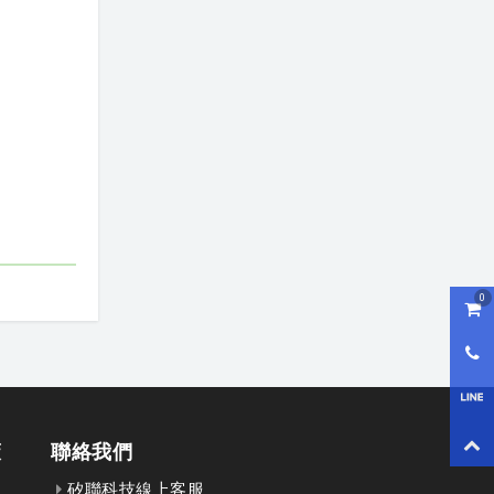
0
購物
0800
LI
回到
策
聯絡我們
矽聯科技線上客服