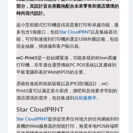
部分，其設計旨在美觀地配合未來零售和酒店環境的
時尚現代設計。
超小型前饋式打印機提供高質量打印和卓越功能，最
多包含5個接口，包括
Star CloudPRNT
以及集線器功
能，可控制連接到打印機的選定USB外圍設備，包括
現金抽屜，掃描儀和客戶顯示器。
mC-Print3
是一款結構緊湊，功能多樣的80mm票據
打印機，非常適合運營傳統PC POS系統以及遷移到
平板電腦和基於Web的POS的企業。
憑藉前進紙和前紙裝載以及IPX2防濺設計，mC-
Print3還可以滿足當今廚房，酒吧和其他要求苛刻的
酒店環境的需求，包括集成到
自助服務亭
。
Star CloudPRNT
Star CloudPRNT
提供從世界任何地方的任何網絡到印
表機的Web服務器的智能打印，無需本地POS終端即