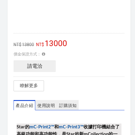
13000
13800
價金保證方式：
請電洽
瞭解更多
產品介紹
使用說明
訂購須知
Star的
mC-Print2™
和
mC-Print3™
收據打印機
結合了
高級功能和高功能性，
是Star的新mCollection的一