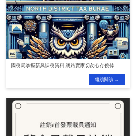
國稅局掌握新興課稅資料 網路賣家切勿心存僥倖
繼續閱讀