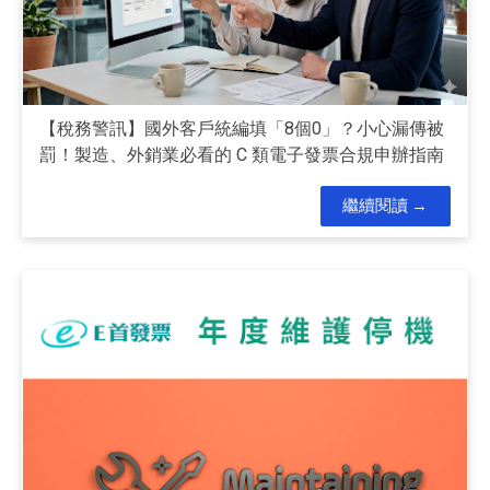
【稅務警訊】國外客戶統編填「8個0」？小心漏傳被
罰！製造、外銷業必看的 C 類電子發票合規申辦指南
繼續閱讀