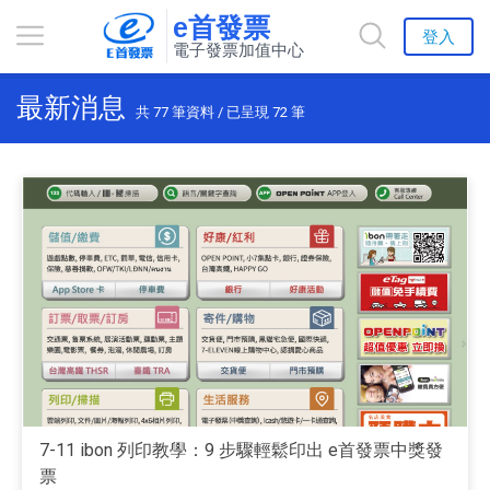
e首發票
登入
電子發票加值中心
最新消息
共
77
筆資料 / 已呈現
72
筆
7-11 ibon 列印教學：9 步驟輕鬆印出 e首發票中獎發
票