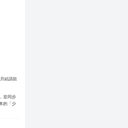
與月結請款
，並同步
本的「少