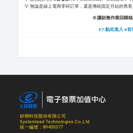
💡 無論是線上電商零碎訂單，還是傳統固定月結的舊
🌐
讓財務作業回歸核
👉 點此進入 
矽聯科技股份有限公司
Systemlead Technologies Co.,Ltd
統一編號：89430377