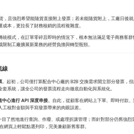
速出貨，且強烈希望能隨貨直接附上發票；若未能隨貨附上，工廠日後
運成本，更拉長了財務核銷的流程複雜度。
傳統模式，在訂單零碎且即時的情況下，根本無法滿足電子商務客群
成限制工廠擴展新業務的經營負擔與轉型瓶頸。
流線
票
。起初，公司僅打算配合中心廠的 B2B 交換需求開立部分發票，
全套系統，讓全公司的發票流程走向徹底自動化與系統化。
中心進行 API 深度串接
。自此，從顧客在網站上下單、即時付款、
人工核對金額與手寫發票帶來的肉眼誤差。
中一目了然地進行查詢、作廢、或處理折讓管理；而針對部分仍舊強烈
在網頁上輕鬆點選列印，完美兼顧新舊客群。