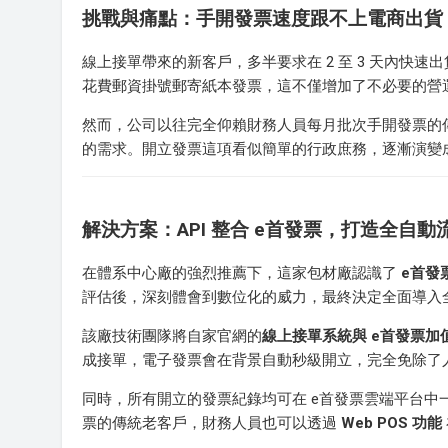
挑戰與痛點：手開發票速度跟不上電商出貨
線上接單帶來的新客戶，多半要求在 2 至 3 天內快
花費郵資掛號郵寄紙本發票，這不僅增加了不必要的營
然而，公司以往完全仰賴財務人員每月批次手開發票的
的需求。開立發票這項看似簡單的行政庶務，逐漸演變
解決方案：API 整合 e首發票，打造全自動
在體系中心廠的強烈推薦下，這家包材廠認識了
e首發
評估後，深刻體會到數位化的威力，最終決定全面導入
該廠技術團隊將自家官網的
線上接單系統與 e首發票加值
成接單，電子發票會在背景自動秒級開立，完全免除了
同時，所有開立的發票紀錄均可在 e首發票雲端平台
票的傳統老客戶，財務人員也可以透過
Web POS 功能