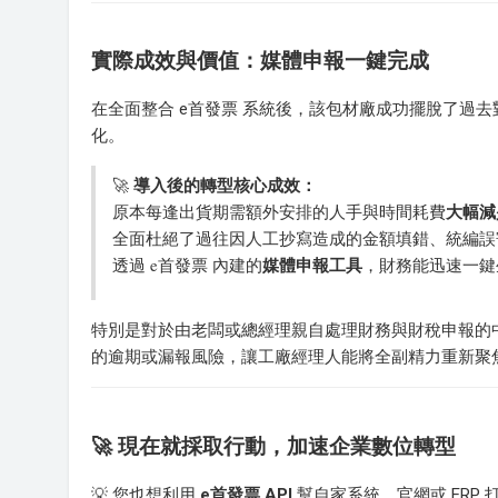
實際成效與價值：媒體申報一鍵完成
在全面整合 e首發票 系統後，該包材廠成功擺脫了過去
化。
導入後的轉型核心成效：
🚀
大幅減少
原本每逢出貨期需額外安排的人手與時間耗費
全面杜絕了過往因人工抄寫造成的金額填錯、統編誤
媒體申報工具
透過 e首發票 內建的
，財務能迅速一鍵
特別是對於由老闆或總經理親自處理財務與財稅申報的
的逾期或漏報風險，讓工廠經理人能將全副精力重新聚
🚀 現在就採取行動，加速企業數位轉型
💡 您也想利用
e首發票 API
幫自家系統、官網或 ERP