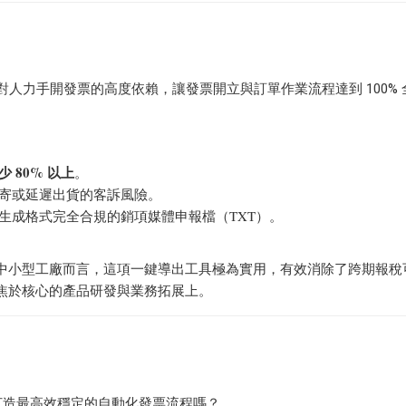
對人力手開發票的高度依賴，讓發票開立與訂單作業流程達到 100% 
 80% 以上
。
寄或延遲出貨的客訴風險。
生成格式完全合規的銷項媒體申報檔（TXT）。
中小型工廠而言，這項一鍵導出工具極為實用，有效消除了跨期報稅
焦於核心的產品研發與業務拓展上。
 打造最高效穩定的自動化發票流程嗎？