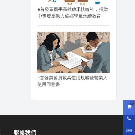
e首發票攜手高雄啟禾扶輪社，捐贈
中獎發票助力偏鄉學童永續教育
e首發票會員載具使用規範暨營業人
使用同意書
0
購物
0800
LI
策
聯絡我們