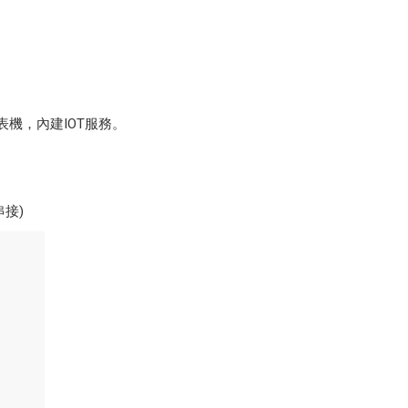
感式印表機，內建IOT服務。
接)