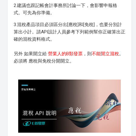
2.建議也跟記帳會計事務所討論一下，會影響申報格
式。可先為你準備。
3.混稅產品項目必須區分出[應稅]和[免稅]，也要分別計
算出小計。請API設計人員參考下列範例幫你正確算出正
確的混稅資料格式。
另外 如果開立給
營業人的B類發票
，則
不能開立混稅
。
必須將 應稅與免稅分開開立。