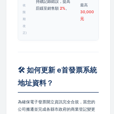
持續記錄錯誤，提高
最高
依
罰鍰至銷售額
2%
。
30,000
限
元
期
改
正)
🛠️ 如何更新 e首發票系統
地址資料？
為確保電子發票開立資訊完全合規，當您的
公司搬遷並完成各縣市政府的商業登記變更