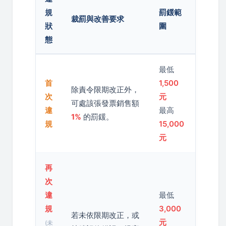
規
罰鍰範
裁罰與改善要求
狀
圍
態
最低
首
1,500
除責令限期改正外，
次
元
可處該張發票銷售額
違
最高
1%
的罰鍰。
規
15,000
元
再
次
違
最低
規
3,000
若未依限期改正，或
元
(未