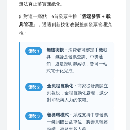
無法真正落實無紙化。
針對這一痛點，e首發票主推「
雲端發票 + 載
具管理
」，透過創新技術改變整個發票管理流
程：
無縫銜接
：消費者可綁定手機載
優勢 1
具，無論是發票查詢、中獎通
知，還是證明聯索取，皆可一站
式電子化完成。
全流程自動化
：商家從發票開立
優勢 2
到報稅，全程自動化處理，減少
對印紙與人力的依賴。
善循環模式
：系統支持中獎發票
優勢 3
一鍵捐贈公益單位，將善意輕鬆
延續，惠及更多人群。