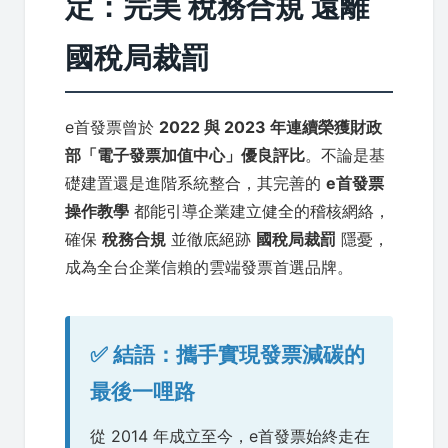
定：完美 稅務合規 遠離
國稅局裁罰
e首發票曾於
2022 與 2023 年連續榮獲財政
部「電子發票加值中心」優良評比
。不論是基
礎建置還是進階系統整合，其完善的
e首發票
操作教學
都能引導企業建立健全的稽核網絡，
確保
稅務合規
並徹底絕跡
國稅局裁罰
隱憂，
成為全台企業信賴的雲端發票首選品牌。
✅ 結語：攜手實現發票減碳的
最後一哩路
從 2014 年成立至今，e首發票始終走在