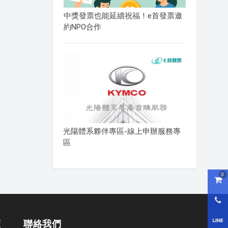
中獎發票也能延續祝福！e首發票邀
約NPO合作
光陽體系夥伴專區-線上申辦服務專
區
0
購物
0800
LI
策
聯絡我們