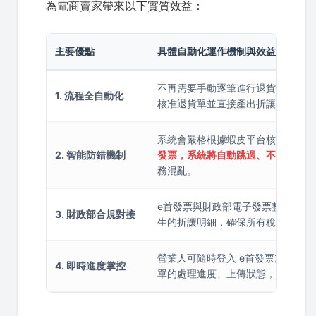
為電商賣家帶來以下實質效益：
主要優點
具體自動化運作機制與效益
不再需要手動逐筆進行退貨折讓單的開
1. 流程全自動化
核准退貨單並直接產出折讓單，幫商
系統會嚴格根據蝦皮平台核准狀態進
2. 智能防錯機制
發票，系統將自動跳過、不會重複產
務混亂。
e首發票與財政部電子發票整合平台
3. 財政部合規對接
生的折讓明細，確保所有稅務資料完
營業人可隨時登入 e首發票加值中
4. 即時進度掌控
單的處理進度、上傳狀態，讓每筆銷