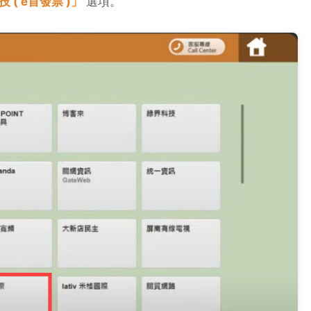
 ( e首發票 )」
選項。