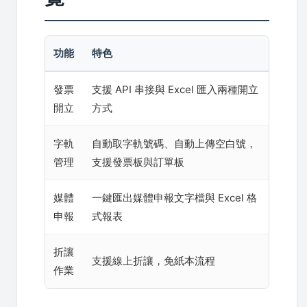
功能
特色
發票
支援 API 串接與 Excel 匯入兩種開立
開立
方式
字軌
自動取字軌號碼、自動上傳空白號，
管理
支援發票板與訂單板
媒體
一鍵匯出媒體申報文字檔與 Excel 格
申報
式報表
折讓
支援線上折讓，免紙本流程
作業