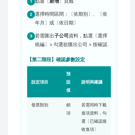
點選〔
新增
〕頁籤
1
選擇時間區間：〔依期別〕、〔依
2
年月〕或〔依日期〕
若需匯出
子公司
資料，點選〔選擇
3
統編〕> 勾選欲匯出公司 > 按確認
【第二階段】確認參數設定
預
設定項目
設
說明與建議
值
發票類別
銷
若需同時下載
項
進項資料，勾
選〔已確認接
收進項〕