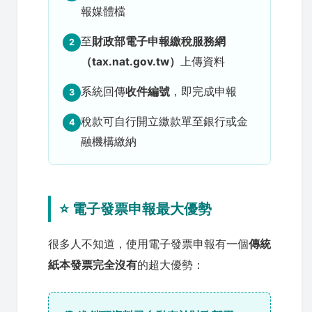
報媒體檔
至
財政部電子申報繳稅服務網
2
（tax.nat.gov.tw）
上傳資料
系統回傳
收件編號
，即完成申報
3
稅款可自行開立繳款單至銀行或金
4
融機構繳納
⭐ 電子發票申報最大優勢
很多人不知道，使用電子發票申報有一個
傳統
紙本發票完全沒有
的超大優勢：