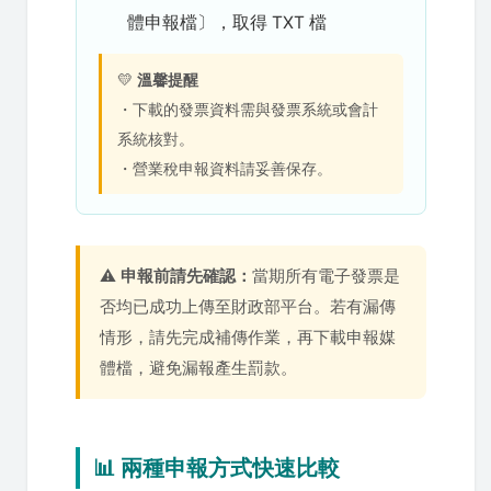
體申報檔〕，取得 TXT 檔
💛
溫馨提醒
・下載的發票資料需與發票系統或會計
系統核對。
・營業稅申報資料請妥善保存。
⚠️
申報前請先確認：
當期所有電子發票是
否均已成功上傳至財政部平台。若有漏傳
情形，請先完成補傳作業，再下載申報媒
體檔，避免漏報產生罰款。
📊 兩種申報方式快速比較