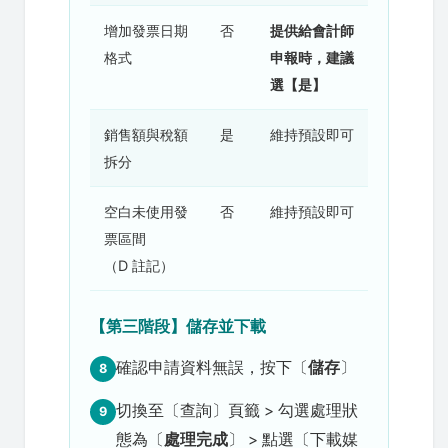
增加發票日期
否
提供給會計師
格式
申報時，建議
選【是】
銷售額與稅額
是
維持預設即可
拆分
空白未使用發
否
維持預設即可
票區間
（D 註記）
【第三階段】儲存並下載
確認申請資料無誤，按下〔
儲存
〕
8
切換至〔查詢〕頁籤 > 勾選處理狀
9
態為〔
處理完成
〕 > 點選〔下載媒