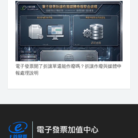
電子發票開了折讓單還能作廢嗎？折讓作廢與媒體申
報處理說明