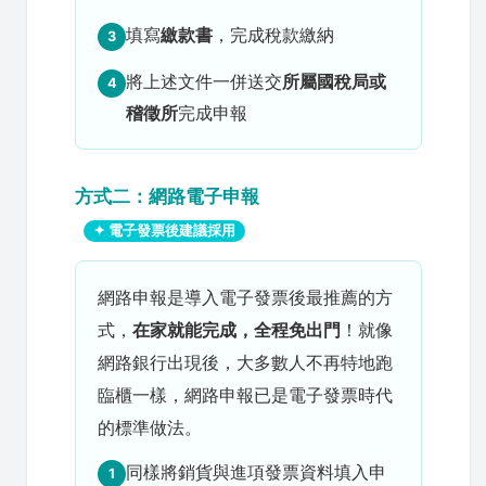
填寫
繳款書
，完成稅款繳納
3
將上述文件一併送交
所屬國稅局或
4
稽徵所
完成申報
方式二：網路電子申報
✦ 電子發票後建議採用
網路申報是導入電子發票後最推薦的方
式，
在家就能完成，全程免出門
！就像
網路銀行出現後，大多數人不再特地跑
臨櫃一樣，網路申報已是電子發票時代
的標準做法。
同樣將銷貨與進項發票資料填入申
1