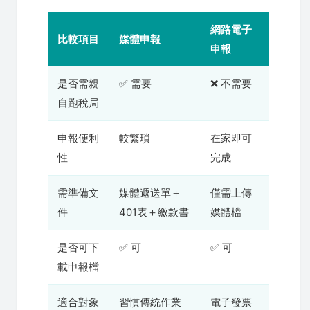
網路電子
比較項目
媒體申報
申報
是否需親
✅ 需要
❌ 不需要
自跑稅局
申報便利
較繁瑣
在家即可
性
完成
需準備文
媒體遞送單＋
僅需上傳
件
401表＋繳款書
媒體檔
是否可下
✅ 可
✅ 可
載申報檔
適合對象
習慣傳統作業
電子發票