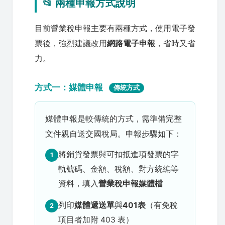
📂 兩種申報方式說明
目前營業稅申報主要有兩種方式，使用電子發
票後，強烈建議改用
網路電子申報
，省時又省
力。
方式一：媒體申報
傳統方式
媒體申報是較傳統的方式，需準備完整
文件親自送交國稅局。申報步驟如下：
將銷貨發票與可扣抵進項發票的字
1
軌號碼、金額、稅額、對方統編等
資料，填入
營業稅申報媒體檔
列印
媒體遞送單
與
401表
（有免稅
2
項目者加附 403 表）