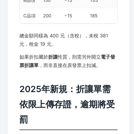
B品項
150
−15
135
C品項
200
−15
185
總金額同樣為 400 元（含稅），未稅 381
元，稅金 19 元。
如果折扣屬於
折讓
性質，則需另外開立
電子發
票折讓單
，而非直接在原發票上扣減。
2025年新規：折讓單需
依限上傳存證，逾期將受
罰