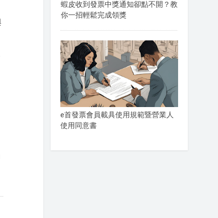
蝦皮收到發票中獎通知卻點不開？教
你一招輕鬆完成領獎
與
被
e首發票會員載具使用規範暨營業人
使用同意書
內