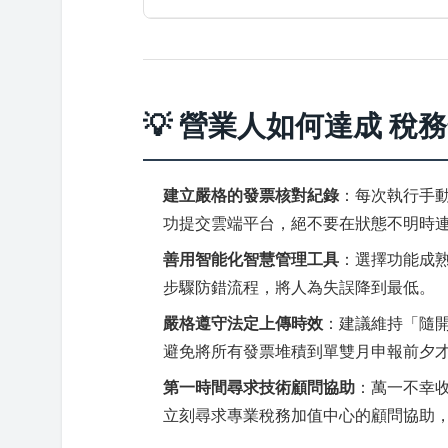
💡 營業人如何達成 
建立嚴格的發票核對紀錄
：每次執行手
功提交雲端平台，絕不要在狀態不明時
善用智能化智慧管理工具
：選擇功能成
步驟防錯流程，將人為失誤降到最低。
嚴格遵守法定上傳時效
：建議維持「隨
避免將所有發票堆積到單雙月申報前夕
第一時間尋求技術顧問協助
：萬一不幸
立刻尋求專業稅務加值中心的顧問協助