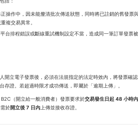
包括：
修正操作中，因未能釐清批次傳送狀態，同時將已註銷的舊發票
現重複交易異常。
站平台排程錯誤或斷線重試機制設定不當，造成同一筆訂單發票
人開立電子發票後，必須在法規指定的法定時效內，將發票確認
台存證。若超過時限才成功傳送，即屬於「逾期上傳」。
B2C（開立給一般消費者）發票要求於
交易發生日起 48 小時
則需於
開立後 7 日內
上傳並接收存證。