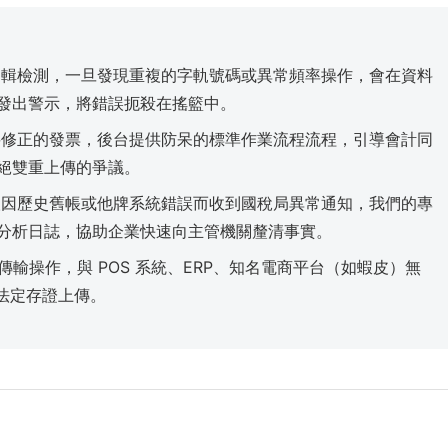
邏輯檢測，一旦發現重複的字軌號碼或異常頻率操作，會在資料
發出警示，將錯誤扼殺在搖籃中。
要修正的發票，後台提供防呆的標準作業流程流程，引導會計同
絕雙重上傳的爭議。
人因歷史舊帳或他牌系統錯誤而收到國稅局異常通知，我們的專
分析日誌，協助企業快速向主管機關釐清事實。
傳輸操作，與 POS 系統、ERP、知名電商平台（如蝦皮）無
成法定存證上傳。