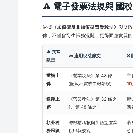
⚠️ 電子發票法規與 國
依據
《加值型及非加值型營業稅法》
與財政
傳，不僅會衍生帳務混亂，更得面臨實質的
🔥 異常
📜 適用稅法條文
❌
類型
重複上
《營業稅法》第 48 條
主
傳
(記載不實或申報錯誤)
10
逾期上
《營業稅法》第 32 條之
屬
傳
1、第 48 條之 1
新
額外稅
總機構稽核與加值型營業
若
務風險
稅申報規範
恐