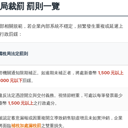
稅局裁罰 罰則一覽
部相關規範，若企業內部系統不穩定，頻繁發生重複或延遲上
行政罰鍰：
 國稅局法定罰則
管機關通知限期補正。如逾期未補正者，將處新臺幣
1,500 元以上
,000 元以下
罰鍰。
違反法定憑證開立與交付義務。視情節輕重，可處以每筆發票最少
臺幣
1,500 元以上
之行政處分。
被認定蓄意漏報或因重複開立導致銷售額虛增且未如實沖銷，企業
將面臨
補稅加處漏稅罰
之雙重損失。