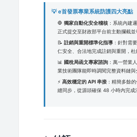
💡 e首發票專業系統防護四大亮點
🛑
獨家自動化安全稽核
：系統內建
正式提交至財政部平台前主動攔截並
📝
註銷與重開標準化指導
：針對需
仁安全、合法地完成註銷與重開，杜
📊
國稅局函文專家諮詢
：萬一營業
業技術團隊能即時調閱完整資料鏈與
⚡
高效穩定的 API 串接
：精簡多餘的
縫同步，從源頭確保 48 小時內完