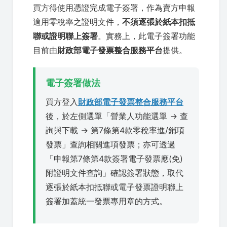
買方得使用憑證完成電子簽署，作為賣方申報
適用零稅率之證明文件，
不須逐張於紙本扣抵
聯或證明聯上簽署
。實務上，此電子簽署功能
目前由
財政部電子發票整合服務平台
提供。
電子簽署做法
買方登入
財政部電子發票整合服務平台
後，於左側選單「營業人功能選單 → 查
詢與下載 → 第7條第4款零稅率進/銷項
發票」查詢相關進項發票；亦可透過
「申報第7條第4款簽署電子發票應(免)
附證明文件查詢」確認簽署狀態，取代
逐張於紙本扣抵聯或電子發票證明聯上
簽署加蓋統一發票專用章的方式。