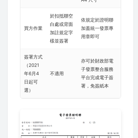
於扣抵聯空
依規定於證明聯
白處或背面
買方作業
加蓋統一發票專
加註規定字
用章即可
樣並簽署
簽署方式
亦可於財政部電
（2021
子發票整合服務
年6月4
不適用
平台完成電子簽
日起可
署，免簽紙本
選）