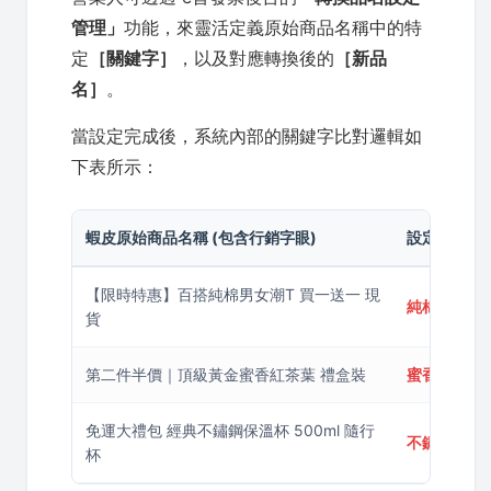
管理」
功能，來靈活定義原始商品名稱中的特
定
［關鍵字］
，以及對應轉換後的
［新品
名］
。
當設定完成後，系統內部的關鍵字比對邏輯如
下表所示：
蝦皮原始商品名稱 (包含行銷字眼)
設定比對關
【限時特惠】百搭純棉男女潮T 買一送一 現
純棉男女潮
貨
第二件半價｜頂級黃金蜜香紅茶葉 禮盒裝
蜜香紅茶葉
免運大禮包 經典不鏽鋼保溫杯 500ml 隨行
不鏽鋼保溫
杯