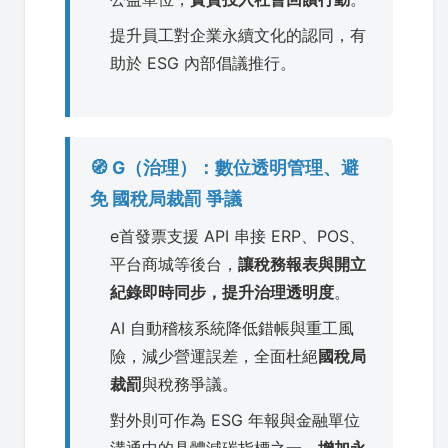
提升員工對企業永續文化的認同，有
助於 ESG 內部倡議推行。
🧭 G（治理）：數位透明管理、避
免 國稅局裁罰 爭議
e首發票支援 API 串接 ERP、POS、
平台商城等後台，
讓稅務報表與開立
紀錄即時同步，提升治理透明度
。
AI 自動稽核系統降低錯帳與重工風
險，減少營運誤差，全面杜絕
國稅局
裁罰
與稅務爭議。
對外則可作為 ESG 年報與金融單位