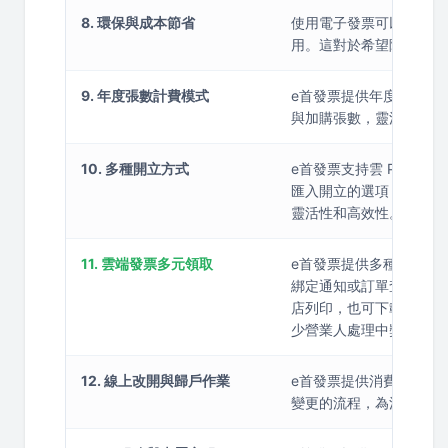
8. 環保與成本節省
使用電子發票可以大幅降
用。這對於希望降低成本
9. 年度張數計費模式
e首發票提供年度張數計
與加購張數，靈活應對不
10. 多種開立方式
e首發票支持雲 POS 介
匯入開立的選項，此外還可
靈活性和高效性。
11. 雲端發票多元領取
e首發票提供多種發票領取
綁定通知或訂單查詢來得知
店列印，也可下載圖檔通過財
少營業人處理中獎發票的
12. 線上改開與歸戶作業
e首發票提供消費者線上
變更的流程，為消費者提