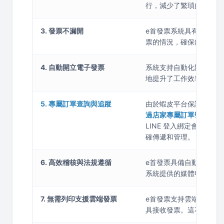
行，減少了繁瑣的操作流
3. 發票不漏開
e首發票系統具有自動稽
票的情況，確保銷售記錄
4. 自動開立電子發票
系統支持自動化開立電子
地提升了工作效率，並減
5. 專屬訂單查詢與追蹤
由於蝦皮平台保護消費者
過店家專屬訂單號碼查詢
LINE 登入綁定會員載
確傳遞和管理。
6. 高效稽核與法規遵循
e首發票具備自動化稽核
系統提供的媒體申報功能
7. 無需列印支援雲端發票
e首發票支持雲端發票功
具接收發票。這不僅節省