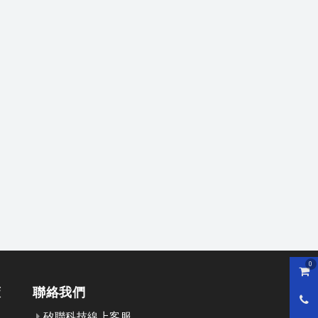
0
購物
策
聯絡我們
0800
矽聯科技線上客服