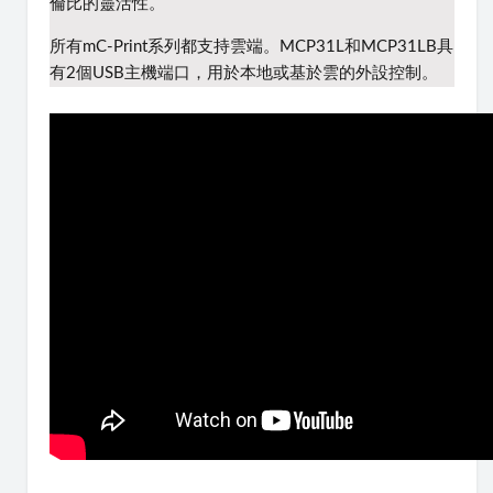
倫比的靈活性。
所有mC-Print系列都支持雲端。
MCP31L和MCP31LB具
有2個USB主機端口，用於本地或基於雲的外設控制。