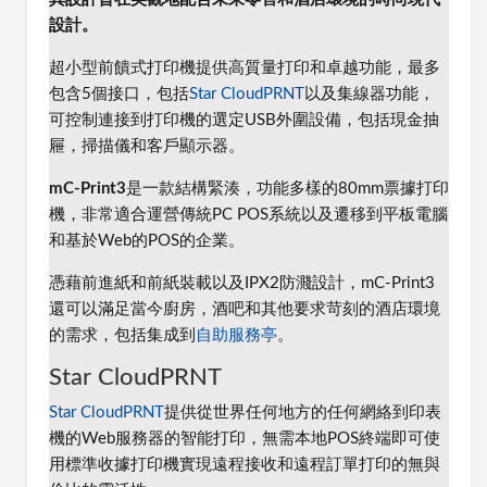
設計。
超小型前饋式打印機提供高質量打印和卓越功能，最多
包含5個接口，包括
Star CloudPRNT
以及集線器功能，
可控制連接到打印機的選定USB外圍設備，包括現金抽
屜，掃描儀和客戶顯示器。
mC-Print3
是一款結構緊湊，功能多樣的80mm票據打印
機，非常適合運營傳統PC POS系統以及遷移到平板電腦
和基於Web的POS的企業。
憑藉前進紙和前紙裝載以及IPX2防濺設計，mC-Print3
還可以滿足當今廚房，酒吧和其他要求苛刻的酒店環境
的需求，包括集成到
自助服務亭
。
Star CloudPRNT
Star CloudPRNT
提供從世界任何地方的任何網絡到印表
機的Web服務器的智能打印，無需本地POS終端即可使
用標準收據打印機實現遠程接收和遠程訂單打印的無與