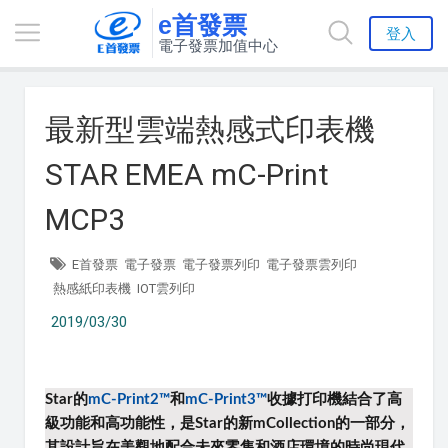
e首發票
登入
電子發票加值中心
最新型雲端熱感式印表機
STAR EMEA mC-Print
MCP3
E首發票
電子發票
電子發票列印
電子發票雲列印
熱感紙印表機
IOT雲列印
2019/03/30
Star的
mC-Print2™
和
mC-Print3™
收據打印機
結合了高
級功能和高功能性，
是Star的新mCollection的一部分，
其設計旨在美觀地配合未來零售和酒店環境的時尚現代