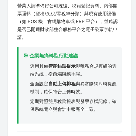
營業人請準備好公司統編、稅籍登記資料、內部開
票邏輯（應稅/免稅/零稅率分類）與現有使用設備
（如 POS 機、官網購物車或 ERP 平台），並確認
是否已開通財政部整合服務平台之電子發票字軌申
請。
🎯 企業無痛轉型行動建議
選用具備
智能錯誤提示
與稅務合規模組的雲
端系統，從前端阻絕手誤。
全面設定
自動上傳排程
與異常斷網即時提醒
機制，確保符合上傳時效。
定期對照雙月稅務報表與發票存檔記錄，確
保系統開立與會計申報完全一致。