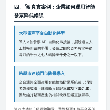
四、 🚀 真實案例：企業如何運用智能
發票降低錯誤
大型電商平台自動化轉型
導入 e首發票 API 自動化串接後，擺脫過去人
工對帳開票的夢魘，發票誤開與資料異常率從
每月的千分之七大幅降至
千分之一
以下。
跨縣市連鎖門市防呆導入
全台通路全面改用智能檢核防呆系統後，消費
者臨櫃或線上統編輸入錯誤率
成功下降九成
，
因統編打錯而產生的相關稅務罰鍰直接歸零。
這些成功的升級經驗顯示，選對發票加值平台不僅