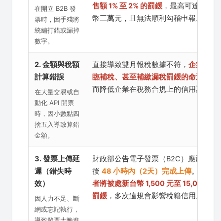
售額 1% 至 2% 的罰鍰
，最高可達新台
在開立 B2B 發
幣三萬元，且無法順利勾稽申報。
票時，因手殘將
統編打錯或漏掉
數字。
2. 金額與稅額
直接導致雙月報稅數據不符，
企業將面
計算錯誤
臨補稅、甚至補繳漏稅罰鍰的命運
，進
而降低企業在稅務合規上的信用評等。
在大量交易或自
動化 API 開票
時，因小數點四
捨五入導致算錯
金額。
3. 發票上傳延
財政部公告電子發票（B2C）應於開立
遲（錯失時
後
48 小時內（2天）完成上傳
。
逾時
效）
者將被處新台幣 1,500 元至 15,000 元
罰鍰
，多次違規會影響稅籍信用。
因人力不足、斷
網或忘記執行，
導致發票太晚進