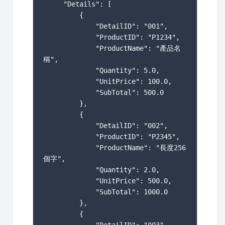
     "Details": [

         {

             "DetailID": "001",

             "ProductID": "P1234",

             "ProductName": "產品名
稱",

             "Quantity": 5.0,

             "UnitPrice": 100.0,

             "SubTotal": 500.0

         },

         {

             "DetailID": "002",

             "ProductID": "P2345",

             "ProductName": "長度256
個字",

             "Quantity": 2.0,

             "UnitPrice": 500.0,

             "SubTotal": 1000.0

         },

         {
