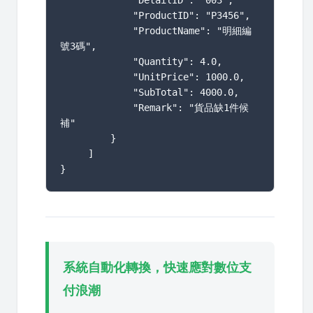
             "DetailID": "003",

             "ProductID": "P3456",

             "ProductName": "明細編
號3碼",

             "Quantity": 4.0,

             "UnitPrice": 1000.0,

             "SubTotal": 4000.0,

             "Remark": "貨品缺1件候
補"

         }

     ]

}
系統自動化轉換，快速應對數位支
付浪潮