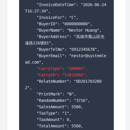
     "InvoiceDateTime": "2026-06-24
T16:27:34",

     "InvoiceFor": "C",

     "BuyerID": "0000000000",

     "BuyerName": "Nestor Huang",

     "BuyerAddress": "高雄市鳳山區光
遠路226號B1",

     "BuyerTelNo": "0912345678",

     "BuyerEmail": "nestor@systemle
ad.com",

"CarryType": "1H0001",
"CarryID": "T2032802",
     "RelateNumber": "OD201703280
2",

     "PrintMark": "N",

     "RandomNumber": "3716",

     "SalesAmount": 5500,

     "TaxType": "1",

     "TaxAmount": 0,

     "TotalAmount": 5500,
