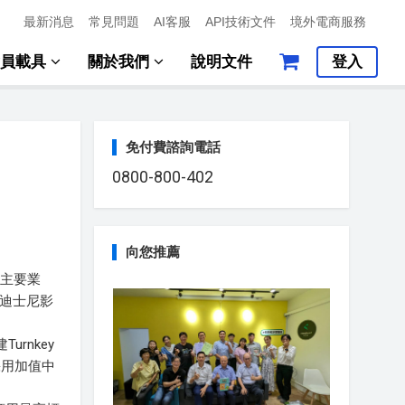
最新消息
常見問題
AI客服
API技術文件
境外電商服務
會員載具
關於我們
說明文件
登入
免付費諮詢電話
0800-800-402
向您推薦
項主要業
括迪士尼影
rnkey
採用加值中