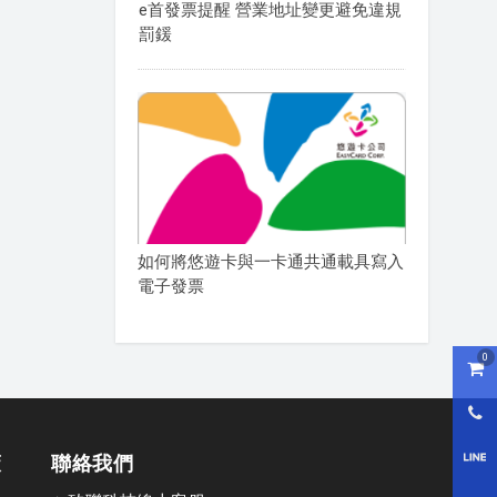
e首發票提醒 營業地址變更避免違規
罰鍰
如何將悠遊卡與一卡通共通載具寫入
電子發票
0
購物
0800
策
聯絡我們
LI