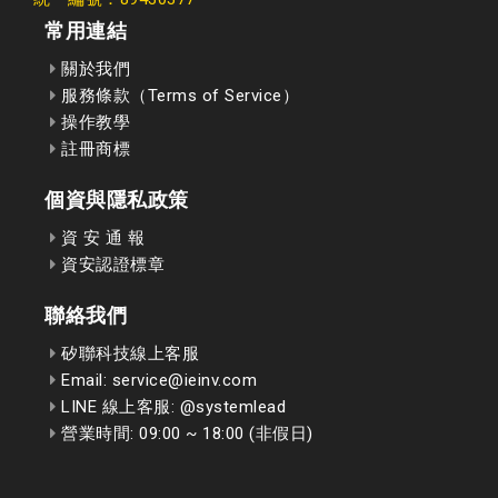
常用連結
關於我們
服務條款（Terms of Service）
操作教學
註冊商標
個資與隱私政策
資 安 通 報
資安認證標章
聯絡我們
矽聯科技線上客服
Email: service@ieinv.com
LINE 線上客服: @systemlead
營業時間: 09:00 ~ 18:00 (非假日)