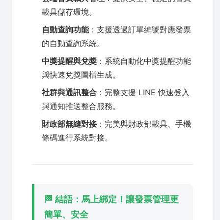
載具儲存環境。
自動查詢功能
：支援透過訂單編號對應發票
的自動查詢系統。
中獎提醒與兌獎
：系統自動化中獎提醒功能
與快速兌獎圖檔生成。
社群與通訊整合
：完整支援 LINE 快速登入
與通知推送整合服務。
財政部無縫對接
：完美與財政部載具、手機
條碼進行系統對接。
🏁 結語：馬上綁定！讓發票管理更
簡單、安全