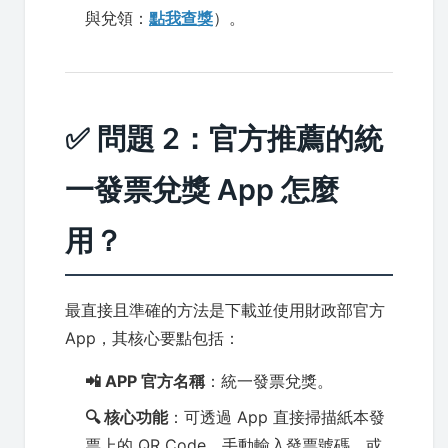
與兌領：
點我查獎
）。
✅ 問題 2：官方推薦的統
一發票兌獎 App 怎麼
用？
最直接且準確的方法是下載並使用財政部官方
App，其核心要點包括：
📲 APP 官方名稱
：統一發票兌獎。
🔍 核心功能
：可透過 App 直接掃描紙本發
票上的 QR Code、手動輸入發票號碼，或