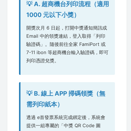
💡 A. 超商機台列印流程（適用
1000 元以下小獎）
開獎次月 6 日起，打開中獎通知簡訊或
Email 中的領獎連結，登入取得「列印
驗證碼」。隨後前往全家 FamiPort 或
7-11 ibon 等超商機台輸入驗證碼，即可
列印憑證兌獎。
💡 B. 線上 APP 掃碼領獎（無
需列印紙本）
透過 e首發票系統完成綁定後，系統會
提供一組專屬的「中獎 QR Code 圖