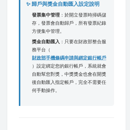
✨ 歸戶與獎金自動匯入設定說明
發票集中管理
：於開立發票時掃碼儲
存，發票會自動歸戶，所有發票紀錄
方便集中管理。
獎金自動匯入
：只要在財政部整合服
務平台（
財政部手機條碼申請與綁定銀行帳戶
）設定綁定您的銀行帳戶，系統就會
自動幫您對獎，中獎獎金也會在開獎
後自動匯入指定帳戶，完全不需要任
何手動操作。