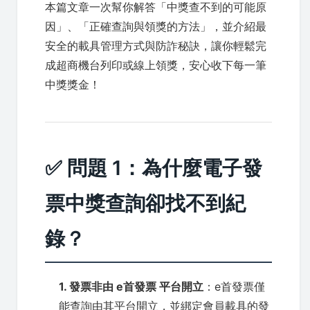
本篇文章一次幫你解答「中獎查不到的可能原
因」、「正確查詢與領獎的方法」，並介紹最
安全的載具管理方式與防詐秘訣，讓你輕鬆完
成超商機台列印或線上領獎，安心收下每一筆
中獎獎金！
✅ 問題 1：為什麼電子發
票中獎查詢卻找不到紀
錄？
1. 發票非由 e首發票 平台開立
：e首發票僅
能查詢由其平台開立，並綁定會員載具的發