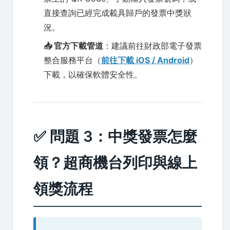
直接查詢已經完成載具歸戶的發票中獎狀
況。
📥 官方下載管道
：建議前往財政部電子發票
整合服務平台（
前往下載 iOS / Android
）
下載，以確保軟體安全性。
✅ 問題 3：中獎發票怎麼
領？超商機台列印與線上
領獎流程