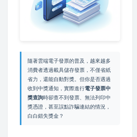
隨著雲端電子發票的普及，越來越多
消費者透過載具儲存發票，不僅省紙
省力，還能自動對獎。但你是否遇過
收到中獎通知，實際進行
電子發票中
獎查詢
時卻查不到發票、無法列印中
獎憑證，甚至誤點詐騙連結的情況，
白白錯失獎金？