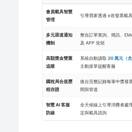
會員載具智慧
引導買家透過 e首發票載
管理
多元渠道通知
整合訂單查詢、簡訊、EMA
機制
及 APP 兌領
高額獎金雙重
系統自動讀取
20 萬元（
追蹤
主動派單提醒客服
國稅局合規歷
後台完整記錄每筆中獎發
程存證
間與管道
智慧 AI 客服
全天候線上引導消費者處
防線
定與載具諮詢