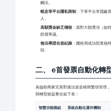
觸法。
蝦皮等平台隱私限制
：下單平台常隱蔽買
人。
高額獎金缺乏稽核
：面對大額獎項（如
賠償爭議。
無法舉證合規紀錄
：國稅局或法院查核
辯。
二、 e首發票自動化轉
為協助商家完美對接法規並精簡繁瑣管理，
與轉型效益整合如下表：
智慧功能模組
系統自動化運作機制