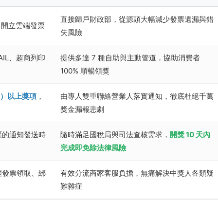
直接歸戶財政部，從源頭大幅減少發票遺漏與錯
具開立雲端發票
失風險
IL、超商列印
提供多達 7 種自助與主動管道，協助消費者
100% 順暢領獎
含）以上獎項
，
由專人雙重聯絡營業人落實通知，徹底杜絕千萬
獎金漏報悲劇
票的通知發送時
隨時滿足國稅局與司法查核需求，
開獎 10 天內
完成即免除法律風險
理發票領取、綁
有效分流商家客服負擔，無痛解決中獎人各類疑
難雜症