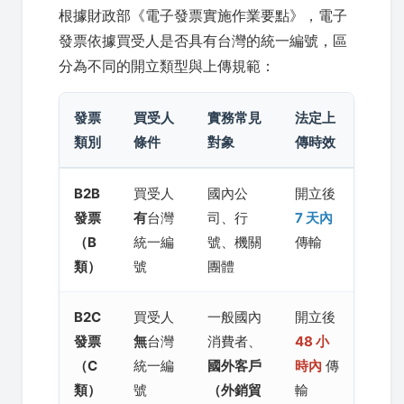
根據財政部《電子發票實施作業要點》，電子
發票依據買受人是否具有台灣的統一編號，區
分為不同的開立類型與上傳規範：
發票
買受人
實務常見
法定上
類別
條件
對象
傳時效
B2B
買受人
國內公
開立後
發票
有
台灣
司、行
7 天內
（B
統一編
號、機關
傳輸
類）
號
團體
B2C
買受人
一般國內
開立後
發票
無
台灣
消費者、
48 小
（C
統一編
國外客戶
時內
傳
類）
號
（外銷貿
輸