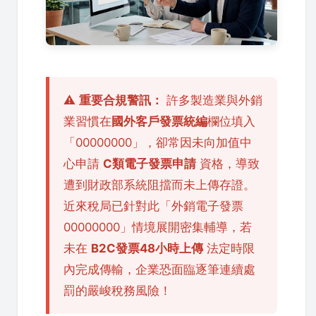
⚠️
重要合規警訊：
許多製造業與外銷
業習慣在
國外客戶發票統編
欄位填入
「00000000」，卻常因未向加值中
心申請
C類電子發票申請
資格，導致
遭到財政部系統阻擋而未上傳存證。
近來稅局已針對此「外銷電子發票
00000000」情境展開密集輔導，若
未在
B2C發票48小時上傳
法定時限
內完成傳輸，企業恐面臨逐筆連續處
罰的嚴峻稅務風險！