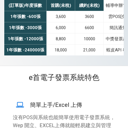
(訂單版)年度張數
首購(未稅)
續約(未稅)
輔導申辦電
1年張數 -600張
3,600
3600
雲POS[免
1年張數 -3000張
6,000
6600
簡訊通知1
1年張數 -12000張
8,800
10000
中獎發票超
1年張數 -240000張
18,000
21,000
蝦皮API 
e首電子發票系統特色
簡單上手/Excel 上傳
沒有POS與系統也能簡單使用電子發票系統，
Wep 開立、EXCEL上傳就能輕易建立與管理