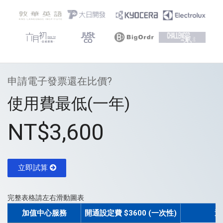
申請電子發票還在比價?
使用費最低(一年)
NT$3,600
立即試算
完整表格請左右滑動圖表
加值中心服務
開通設定費 $3600 (一次性)
選