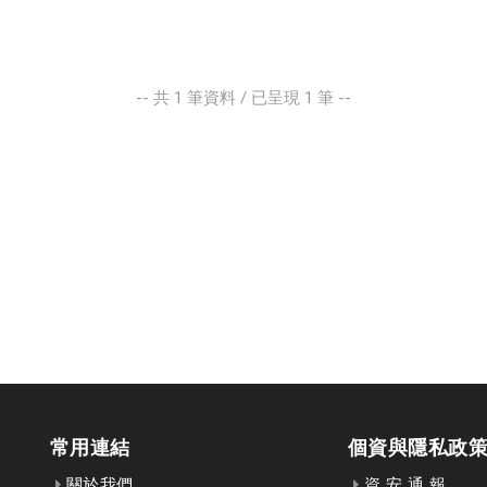
-- 共
1
筆資料 / 已呈現
1
筆 --
常用連結
個資與隱私政
關於我們
資 安 通 報