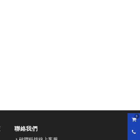
0
購物
策
聯絡我們
0800
矽聯科技線上客服