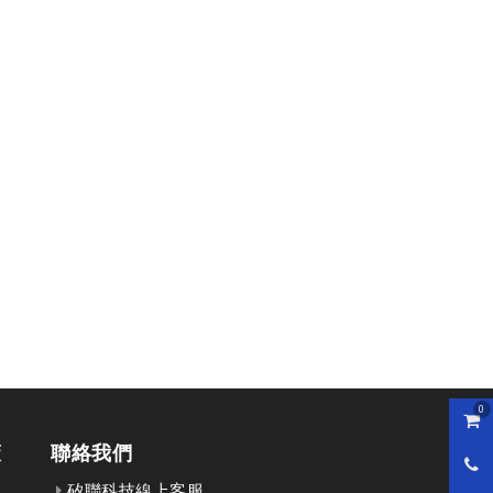
0
購物
策
聯絡我們
0800
矽聯科技線上客服