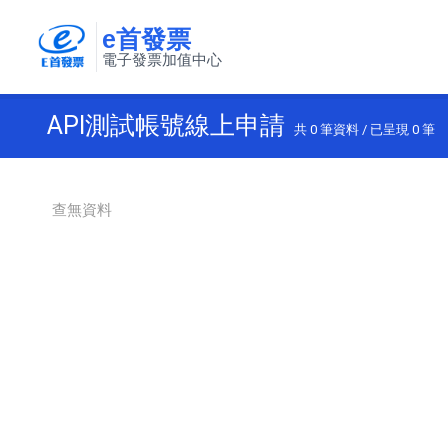
e首發票
電子發票加值中心
API測試帳號線上申請
共
0
筆資料 / 已呈現
0
筆
查無資料