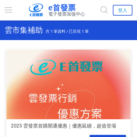
e首發票
登入
電子發票加值中心
雲市集補助
共
1
筆資料 / 已呈現
1
筆
2025 雲發票首購開通優惠｜優惠延續，超值登場